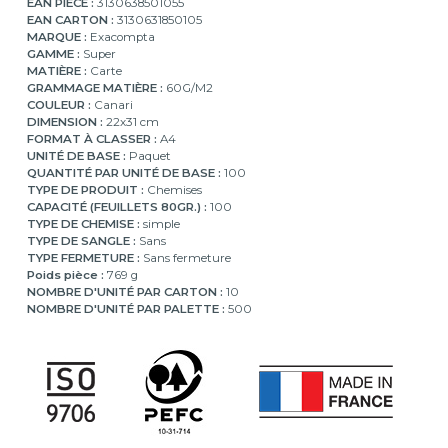
EAN PIÈCE :
3130638501055
EAN CARTON :
3130631850105
MARQUE :
Exacompta
GAMME :
Super
MATIÈRE :
Carte
GRAMMAGE MATIÈRE :
60G/M2
COULEUR :
Canari
DIMENSION :
22x31 cm
FORMAT À CLASSER :
A4
UNITÉ DE BASE :
Paquet
QUANTITÉ PAR UNITÉ DE BASE :
100
TYPE DE PRODUIT :
Chemises
CAPACITÉ (FEUILLETS 80GR.) :
100
TYPE DE CHEMISE :
simple
TYPE DE SANGLE :
Sans
TYPE FERMETURE :
Sans fermeture
Poids pièce :
769 g
NOMBRE D'UNITÉ PAR CARTON :
10
NOMBRE D'UNITÉ PAR PALETTE :
500