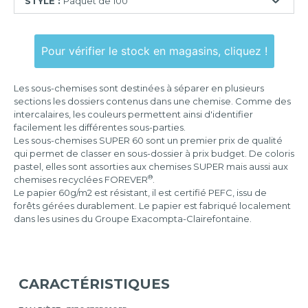
STYLE :
Paquet de 100
Paquet
de
Pour vérifier le stock en magasins, cliquez !
30
Paquet
Les sous-chemises sont destinées à séparer en plusieurs
de
sections les dossiers contenus dans une chemise. Comme des
100
intercalaires, les couleurs permettent ainsi d'identifier
facilement les différentes sous-parties.
Paquet
Les sous-chemises SUPER 60 sont un premier prix de qualité
de
qui permet de classer en sous-dossier à prix budget. De coloris
250
pastel, elles sont assorties aux chemises SUPER mais aussi aux
®
chemises recyclées FOREVER
.
Le papier 60g/m2 est résistant, il est certifié PEFC, issu de
forêts gérées durablement. Le papier est fabriqué localement
dans les usines du Groupe Exacompta-Clairefontaine.
CARACTÉRISTIQUES