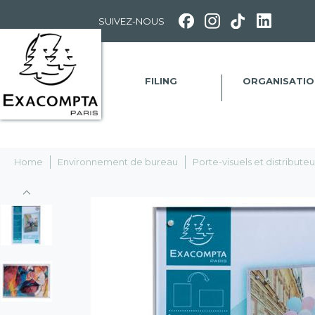
Panneau de gestion des cookies
SUIVEZ-NOUS
FILING
ORGANISATIO
Home
Environnement de bureau
Porte-visuels et distribut