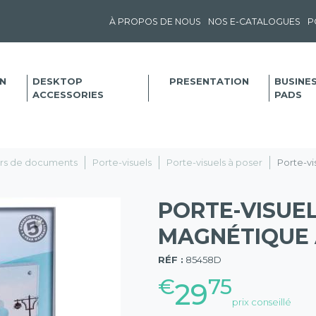
À PROPOS DE NOUS
NOS E-CATALOGUES
P
N
DESKTOP
PRESENTATION
BUSINE
ACCESSORIES
PADS
eurs de documents
Porte-visuels
Porte-visuels à poser
Porte-vi
PORTE-VISUE
MAGNÉTIQUE A
(57)
RÉF :
85458D
€
75
29
prix conseillé