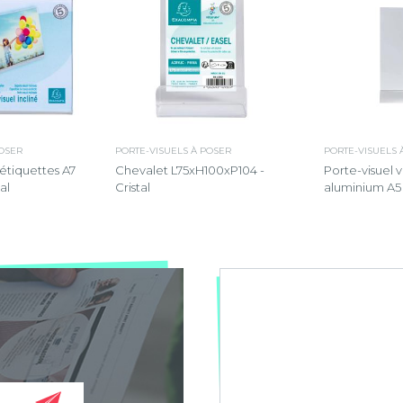
POSER
PORTE-VISUELS À POSER
PORTE-VISUELS 
étiquettes A7
Chevalet L75xH100xP104 -
Porte-visuel v
al
Cristal
aluminium A5 -