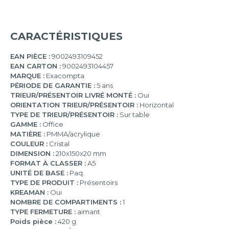
CARACTÉRISTIQUES
EAN PIÈCE :
9002493109452
EAN CARTON :
9002493104457
MARQUE :
Exacompta
PÉRIODE DE GARANTIE :
5 ans
TRIEUR/PRÉSENTOIR LIVRÉ MONTÉ :
Oui
ORIENTATION TRIEUR/PRÉSENTOIR :
Horizontal
TYPE DE TRIEUR/PRÉSENTOIR :
Sur table
GAMME :
Office
MATIÈRE :
PMMA/acrylique
COULEUR :
Cristal
DIMENSION :
210x150x20 mm
FORMAT À CLASSER :
A5
UNITÉ DE BASE :
Paq.
TYPE DE PRODUIT :
Présentoirs
KREAMAN :
Oui
NOMBRE DE COMPARTIMENTS :
1
TYPE FERMETURE :
aimant
Poids pièce :
420 g