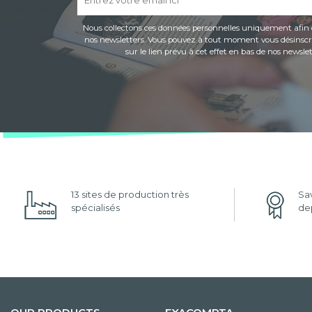
Nous collectons ces données personnelles uniquement afin 
nos newsletters. Vous pouvez à tout moment vous désinscri
sur le lien prévu à cet effet en bas de nos newslet
13 sites de production très
Sav
spécialisés
dep