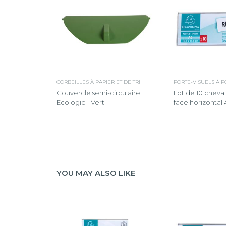
CORBEILLES À PAPIER ET DE TRI
PORTE-VISUELS À 
Couvercle semi-circulaire
Lot de 10 cheva
Ecologic - Vert
face horizontal A
YOU MAY ALSO LIKE