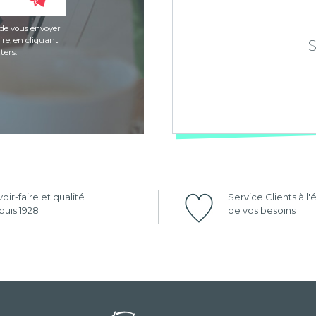
de vous envoyer
re, en cliquant
ters.
oir-faire et qualité
Service Clients à l
uis 1928
de vos besoins