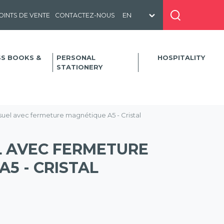
OINTS DE VENTE
CONTACTEZ-NOUS
SS BOOKS &
PERSONAL
HOSPITALITY
STATIONERY
suel avec fermeture magnétique A5 - Cristal
L AVEC FERMETURE
5 - CRISTAL