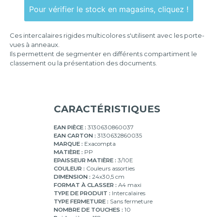
Pour vérifier le stock en magasins, cliquez !
Ces intercalaires rigides multicolores s'utilisent avec les porte-
vues à anneaux.
Ils permettent de segmenter en différents compartiment le
classement ou la présentation des documents.
CARACTÉRISTIQUES
EAN PIÈCE :
3130630860037
EAN CARTON :
3130632860035
MARQUE :
Exacompta
MATIÈRE :
PP
EPAISSEUR MATIÈRE :
3/10E
COULEUR :
Couleurs assorties
DIMENSION :
24x30,5 cm
FORMAT À CLASSER :
A4 maxi
TYPE DE PRODUIT :
Intercalaires
TYPE FERMETURE :
Sans fermeture
NOMBRE DE TOUCHES :
10