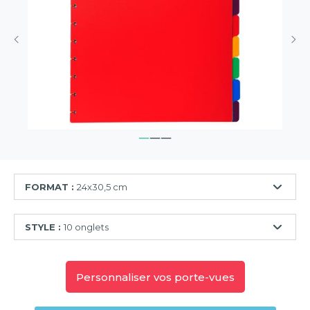
FORMAT :
24x30,5 cm
24x30,5
STYLE :
10 onglets
cm
6
onglets
Personnaliser vos porte-vues
10
onglets