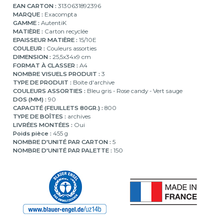
EAN CARTON :
3130631892396
MARQUE :
Exacompta
GAMME :
AutentiK
MATIÈRE :
Carton recyclée
EPAISSEUR MATIÈRE :
15/10E
COULEUR :
Couleurs assorties
DIMENSION :
25,5x34x9 cm
FORMAT À CLASSER :
A4
NOMBRE VISUELS PRODUIT :
3
TYPE DE PRODUIT :
Boite d'archive
COULEURS ASSORTIES :
Bleu gris - Rose candy - Vert sauge
DOS (MM) :
90
CAPACITÉ (FEUILLETS 80GR.) :
800
TYPE DE BOÎTES :
archives
LIVRÉES MONTÉES :
Oui
Poids pièce :
455 g
NOMBRE D'UNITÉ PAR CARTON :
5
NOMBRE D'UNITÉ PAR PALETTE :
150