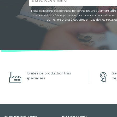
Nous collectons ces données personnelles uniquement afin 
nos newsletters. Vous pouvez à tout moment vous désinscri
sur le lien prévu à cet effet en bas de nos newslet
13 sites de production très
Sav
spécialisés
dep