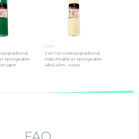
3 EN 1
leau spunbond,
3 en 1 en rouleau spunbond,
 et épongeable -
indéchirable et épongeable -
rt sapin
48x0,40m - Ivoire
FAQ