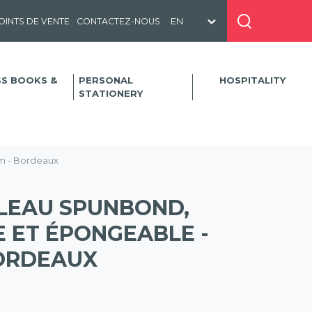
OINTS DE VENTE
CONTACTEZ-NOUS
SS BOOKS &
PERSONAL
HOSPITALITY
STATIONERY
0m - Bordeaux
ULEAU SPUNBOND,
E ET ÉPONGEABLE -
BORDEAUX