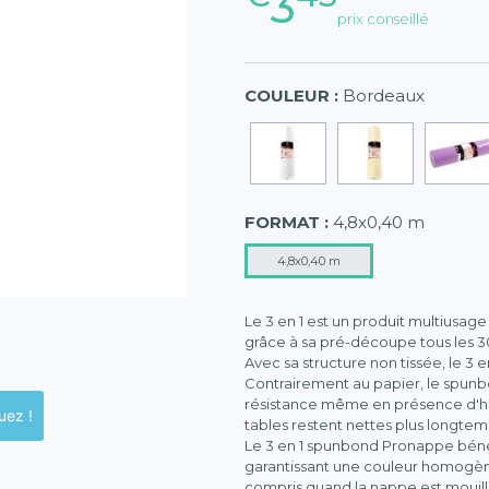
3
prix conseillé
COULEUR :
Bordeaux
FORMAT :
4,8x0,40 m
4,8x0,40 m
Le 3 en 1 est un produit multiusage 
grâce à sa pré-découpe tous les 3
Avec sa structure non tissée, le 3
Contrairement au papier, le spunbo
résistance même en présence d'hum
ck en magasins, cliquez !
tables restent nettes plus longtemp
Le 3 en 1 spunbond Pronappe bénéf
garantissant une couleur homogène 
compris quand la nappe est mouill