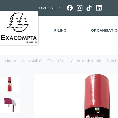
Panneau de gestion des cookies
SUIVEZ-NOUS
FILING
ORGANISATIO
Home
Convivialité
Tête à tête et Chemins de table
3 en 1