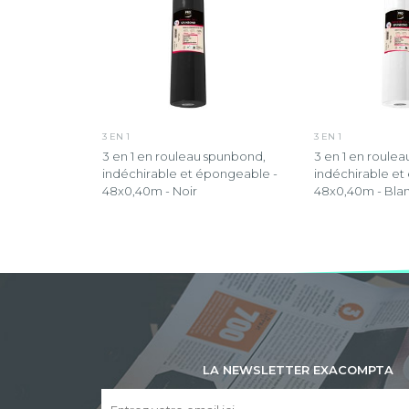
3 EN 1
3 EN 1
3 en 1 en rouleau spunbond,
3 en 1 en roule
indéchirable et épongeable -
indéchirable et
48x0,40m - Noir
48x0,40m - Bla
LA NEWSLETTER EXACOMPTA