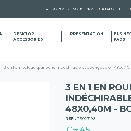
À PROPOS DE NOUS
NOS E-CATALOGUES
P
N
DESKTOP
PRESENTATION
BUSINE
ACCESSORIES
PADS
3 en 1 en rouleau spunbond, indéchirable et épongeable - 48x0,4
3 EN 1 EN RO
INDÉCHIRABL
48X0,40M - 
(57)
RÉF :
RS023108I
€
45