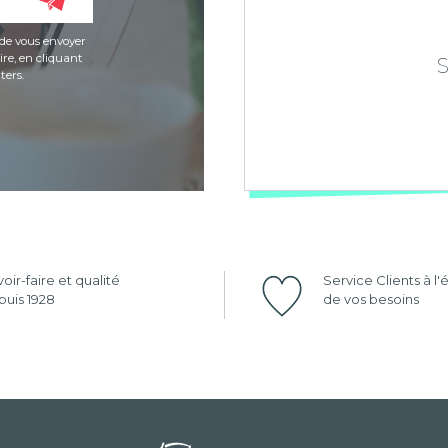
de vous envoyer
re, en cliquant
ters.
oir-faire et qualité
Service Clients à l
uis 1928
de vos besoins