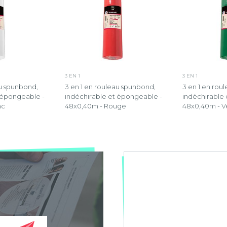
3 EN 1
3 EN 1
au spunbond,
3 en 1 en rouleau spunbond,
3 en 1 en rou
 épongeable -
indéchirable et épongeable -
indéchirable
nc
48x0,40m - Rouge
48x0,40m - Ve