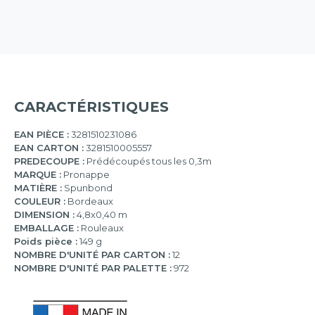
CARACTÉRISTIQUES
EAN PIÈCE :
3281510231086
EAN CARTON :
3281510005557
PREDECOUPE :
Prédécoupés tous les 0,3m
MARQUE :
Pronappe
MATIÈRE :
Spunbond
COULEUR :
Bordeaux
DIMENSION :
4,8x0,40 m
EMBALLAGE :
Rouleaux
Poids pièce :
149 g
NOMBRE D'UNITÉ PAR CARTON :
12
NOMBRE D'UNITÉ PAR PALETTE :
972