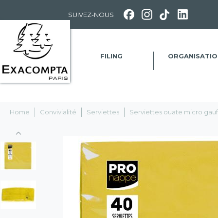
Panneau de gestion des cookies
SUIVEZ-NOUS
FILING
ORGANISATIO
Home
Convivialité
Serviettes
Serviettes ouate micro ga