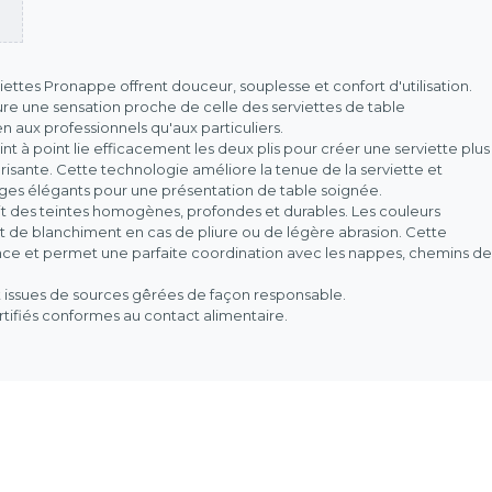
viettes Pronappe offrent douceur, souplesse et confort d'utilisation.
e une sensation proche de celle des serviettes de table
en aux professionnels qu'aux particuliers.
 à point lie efficacement les deux plis pour créer une serviette plus
lorisante. Cette technologie améliore la tenue de la serviette et
ges élégants pour une présentation de table soignée.
it des teintes homogènes, profondes et durables. Les couleurs
fet de blanchiment en cas de pliure ou de légère abrasion. Cette
ance et permet une parfaite coordination avec les nappes, chemins de
 issues de sources gêrées de façon responsable.
rtifiés conformes au contact alimentaire.