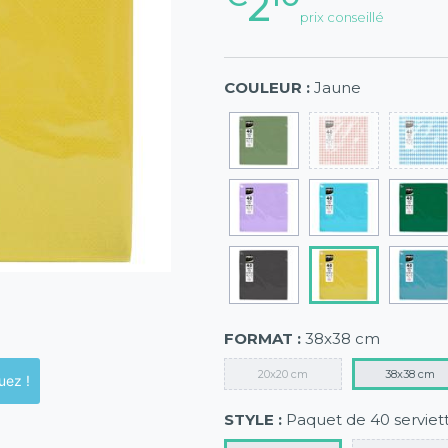
2
prix conseillé
COULEUR :
Jaune
FORMAT :
38x38 cm
20x20 cm
38x38 cm
ck en magasins, cliquez !
STYLE :
Paquet de 40 serviet