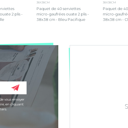
38X38CM
38X38CM
rviettes
Paquet de 40 serviettes
Paquet de 40 
uate 2 plis -
micro-gaufrées ouate 2 plis -
micro-gaufrée
lle
38x38 cm - Bleu Pacifique
38x38 cm - C
de vous envoyer
re, en cliquant
ters.