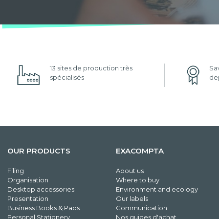
13 sites de production très
Sav
spécialisés
dep
OUR PRODUCTS
EXACOMPTA
Filing
About us
Organisation
Where to buy
Desktop accessories
Environment and ecology
Presentation
Our labels
Business Books & Pads
Communication
Personal Stationery
Nos guides d'achat