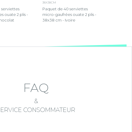
38X38CM
serviettes
Paquet de 40 serviettes
s ouate 2 plis -
micro-gaufrées ouate 2 plis -
hocolat
38x38 cm - Ivoire
FAQ
&
SERVICE CONSOMMATEUR