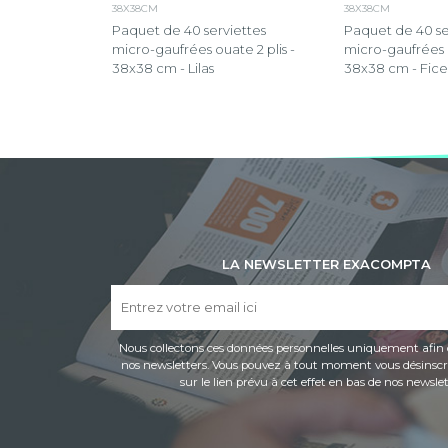
38X38CM
38X38CM
Paquet de 40 serviettes
Paquet de 40 se
micro-gaufrées ouate 2 plis -
micro-gaufrées o
38x38 cm - Lilas
38x38 cm - Fice
LA NEWSLETTER EXACOMPTA
Nous collectons ces données personnelles uniquement afin 
nos newsletters. Vous pouvez à tout moment vous désinscri
sur le lien prévu à cet effet en bas de nos newslet