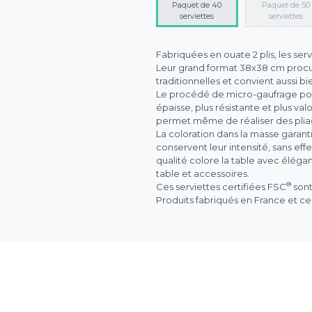
Paquet de 40
Paquet de 50
serviettes
serviettes
Fabriquées en ouate 2 plis, les ser
Leur grand format 38x38 cm procur
traditionnelles et convient aussi bi
Le procédé de micro-gaufrage point
épaisse, plus résistante et plus va
permet même de réaliser des plia
La coloration dans la masse garant
conservent leur intensité, sans ef
qualité colore la table avec élég
table et accessoires.
®
Ces serviettes certifiées FSC
sont
Produits fabriqués en France et ce