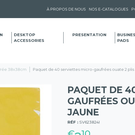
À PROPOS DE NOUS
NOS E-CATALOGUES
P
N
DESKTOP
PRESENTATION
BUSINE
ACCESSORIES
PADS
ufrée 38x38cm
Paquet de 40 serviettes micro-gaufrées ouate 2 plis
PAQUET DE 40
GAUFRÉES OUA
JAUNE
(57)
RÉF :
SV623824I
€
10