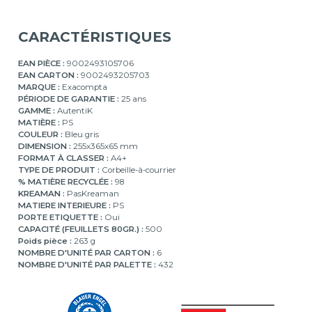
CARACTÉRISTIQUES
EAN PIÈCE :
9002493105706
EAN CARTON :
9002493205703
MARQUE :
Exacompta
PÉRIODE DE GARANTIE :
25 ans
GAMME :
AutentiK
MATIÈRE :
PS
COULEUR :
Bleu gris
DIMENSION :
255x365x65 mm
FORMAT À CLASSER :
A4+
TYPE DE PRODUIT :
Corbeille-à-courrier
% MATIÈRE RECYCLÉE :
98
KREAMAN :
PasKreaman
MATIERE INTERIEURE :
PS
PORTE ETIQUETTE :
Oui
CAPACITÉ (FEUILLETS 80GR.) :
500
Poids pièce :
263 g
NOMBRE D'UNITÉ PAR CARTON :
6
NOMBRE D'UNITÉ PAR PALETTE :
432