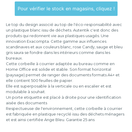
255x365x65
mm
Pour vérifier le stock en magasins, cliquez !
346x254x243
mm
Le top du design associé au top de l'éco-responsabilité avec
un plastique blanc issu de déchets. Autentik c'est donc des
produits qui redonnent vie aux plastiques usagés. Une
innovation Exacompta. Cette gamme aux influences
scandinaves et aux couleurs blanc, rose Candy, sauge et bleu
gris saura se fondre dans les intérieurs comme dans les
bureaux.
Cette corbeille à courrier adaptée au bureau comme en
Home Office est solide et stable. Son format horizontal
(paysage) permet de ranger des documents formats A4+ et
elle contient 500 feuilles de papier.
Elle est superposable à la verticale ou en escalier et est
modulable à souhait.
Un porte etiquette est placé à droite pour une identification
aisée des documents
Respectueuse de l'environnement, cette corbeille à courrier
est fabriquée en plastique recyclé issu des déchets ménagers
et est ainsi certifiée Ange Bleu. Garantie 25 ans