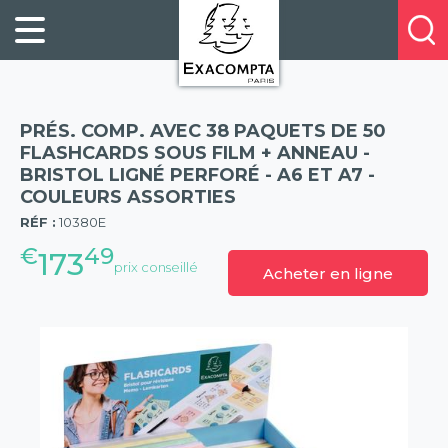
Panneau de gestion des cookies
FILING
À
Profitez
PROPOS
ORGANISATION
de
DE
20%
DESKTOP
NOUS
de
ACCESSORIES
NOS
PRÉS. COMP. AVEC 38 PAQUETS DE 50
réduction
PRESENTATION
E-
FLASHCARDS SOUS FILM + ANNEAU -
sur
BRISTOL LIGNÉ PERFORÉ - A6 ET A7 -
CATALOGUES
BUSINESS
la
COULEURS ASSORTIES
(57)
BOOKS
POINTS
nouvelle
RÉF :
10380E
&
DE
gamme
€
49
PADS
173
VENTE
prix conseillé
Acheter en ligne
exacompta
PERSONAL
CONTACTEZ-
STATIONERY
NOUS
HOSPITALITY