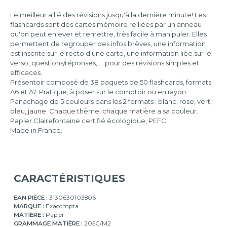
A7
Le meilleur allié des révisions jusqu'à la dernière minute! Les
flashcards sont des cartes mémoire relliées par un anneau
qu'on peut enlever et remettre, très facile à manipuler. Elles
permettent de regrouper des infos brèves, une information
est inscrite sur le recto d'une carte, une information liée sur le
verso, questions/réponses, ... pour des révisions simples et
efficaces.
Présentoir composé de 38 paquets de 50 flashcards, formats
A6 et A7. Pratique, à poser sur le comptoir ou en rayon.
Panachage de 5 couleurs dans les 2 formats : blanc, rose, vert,
bleu, jaune. Chaque thème, chaque matière a sa couleur.
Papier Clairefontaine certifié écologique, PEFC.
Made in France.
CARACTÉRISTIQUES
EAN PIÈCE :
3130630103806
MARQUE :
Exacompta
MATIÈRE :
Papier
GRAMMAGE MATIÈRE :
205G/M2