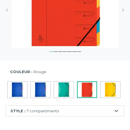
COULEUR :
Rouge
STYLE :
7 compartiments
7
compartiments