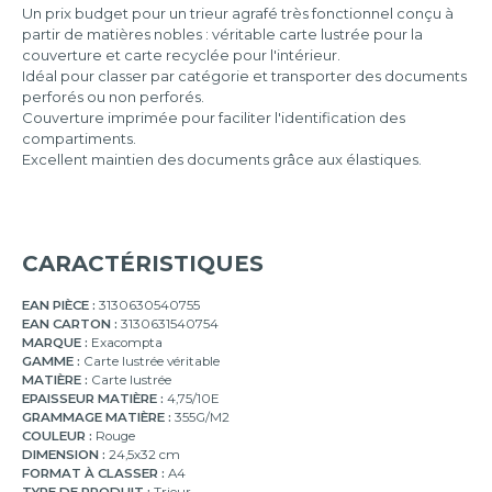
Un prix budget pour un trieur agrafé très fonctionnel conçu à
partir de matières nobles : véritable carte lustrée pour la
12
couverture et carte recyclée pour l'intérieur.
compartiments
Idéal pour classer par catégorie et transporter des documents
24
perforés ou non perforés.
compartiments
Couverture imprimée pour faciliter l'identification des
compartiments.
Excellent maintien des documents grâce aux élastiques.
CARACTÉRISTIQUES
EAN PIÈCE :
3130630540755
EAN CARTON :
3130631540754
MARQUE :
Exacompta
GAMME :
Carte lustrée véritable
MATIÈRE :
Carte lustrée
EPAISSEUR MATIÈRE :
4,75/10E
GRAMMAGE MATIÈRE :
355G/M2
COULEUR :
Rouge
DIMENSION :
24,5x32 cm
FORMAT À CLASSER :
A4
TYPE DE PRODUIT :
Trieur