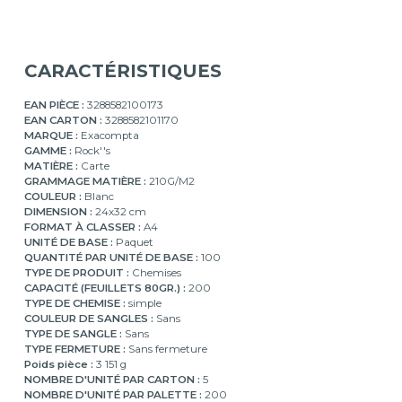
CARACTÉRISTIQUES
EAN PIÈCE :
3288582100173
EAN CARTON :
3288582101170
MARQUE :
Exacompta
GAMME :
Rock''s
MATIÈRE :
Carte
GRAMMAGE MATIÈRE :
210G/M2
COULEUR :
Blanc
DIMENSION :
24x32 cm
FORMAT À CLASSER :
A4
UNITÉ DE BASE :
Paquet
QUANTITÉ PAR UNITÉ DE BASE :
100
TYPE DE PRODUIT :
Chemises
CAPACITÉ (FEUILLETS 80GR.) :
200
TYPE DE CHEMISE :
simple
COULEUR DE SANGLES :
Sans
TYPE DE SANGLE :
Sans
TYPE FERMETURE :
Sans fermeture
Poids pièce :
3 151 g
NOMBRE D'UNITÉ PAR CARTON :
5
NOMBRE D'UNITÉ PAR PALETTE :
200