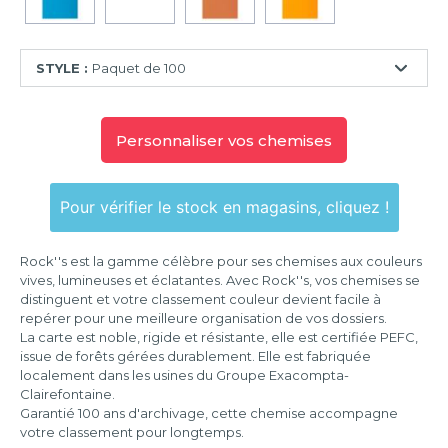
STYLE :
Paquet de 100
Paquet
de
Personnaliser vos chemises
10
Paquet
de
Pour vérifier le stock en magasins, cliquez !
50
Paquet
Rock''s est la gamme célèbre pour ses chemises aux couleurs
de
vives, lumineuses et éclatantes. Avec Rock''s, vos chemises se
100
distinguent et votre classement couleur devient facile à
repérer pour une meilleure organisation de vos dossiers.
La carte est noble, rigide et résistante, elle est certifiée PEFC,
issue de forêts gérées durablement. Elle est fabriquée
localement dans les usines du Groupe Exacompta-
Clairefontaine.
Garantié 100 ans d'archivage, cette chemise accompagne
votre classement pour longtemps.