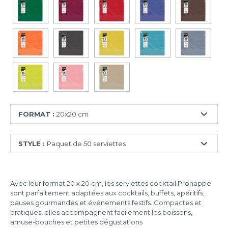
FORMAT :
20x20 cm
20x20
STYLE :
Paquet de 50 serviettes
cm
38x38
Paquet
cm
de
Avec leur format 20 x 20 cm, les serviettes cocktail Pronappe
40
38x40
sont parfaitement adaptées aux cocktails, buffets, apéritifs,
serviettes
cm
pauses gourmandes et événements festifs. Compactes et
Paquet
pratiques, elles accompagnent facilement les boissons,
de
amuse-bouches et petites dégustations