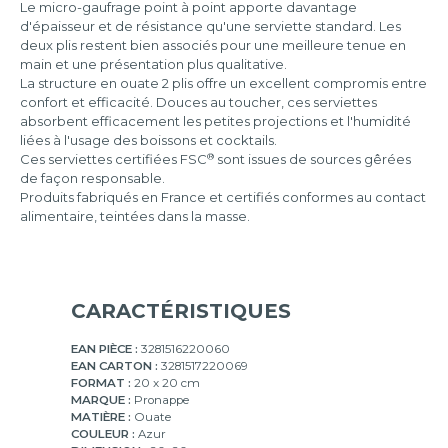
50
Le micro-gaufrage point à point apporte davantage
serviettes
d'épaisseur et de résistance qu'une serviette standard. Les
deux plis restent bien associés pour une meilleure tenue en
main et une présentation plus qualitative.
La structure en ouate 2 plis offre un excellent compromis entre
confort et efficacité. Douces au toucher, ces serviettes
absorbent efficacement les petites projections et l'humidité
liées à l'usage des boissons et cocktails.
®
Ces serviettes certifiées FSC
sont issues de sources gêrées
de façon responsable.
Produits fabriqués en France et certifiés conformes au contact
alimentaire, teintées dans la masse.
CARACTÉRISTIQUES
EAN PIÈCE :
3281516220060
EAN CARTON :
3281517220069
FORMAT :
20 x 20 cm
MARQUE :
Pronappe
MATIÈRE :
Ouate
COULEUR :
Azur