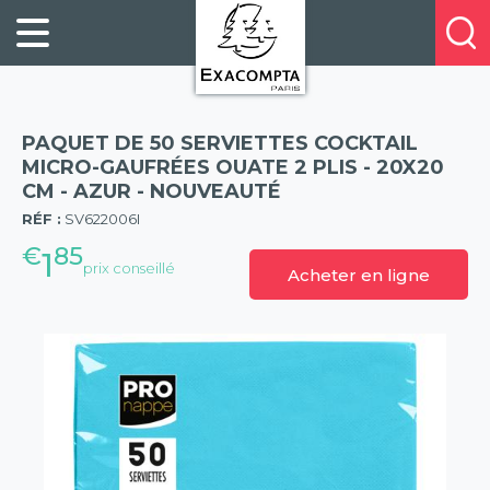
Panneau de gestion des cookies
FILING
À
Profitez
PROPOS
ORGANISATION
de
DE
20%
DESKTOP
NOUS
de
ACCESSORIES
NOS
PAQUET DE 50 SERVIETTES COCKTAIL
réduction
PRESENTATION
E-
MICRO-GAUFRÉES OUATE 2 PLIS - 20X20
sur
CM - AZUR - NOUVEAUTÉ
(57)
CATALOGUES
BUSINESS
la
RÉF :
SV622006I
BOOKS
POINTS
nouvelle
€
85
&
DE
1
prix conseillé
gamme
Acheter en ligne
PADS
VENTE
exacompta
PERSONAL
CONTACTEZ-
STATIONERY
NOUS
HOSPITALITY