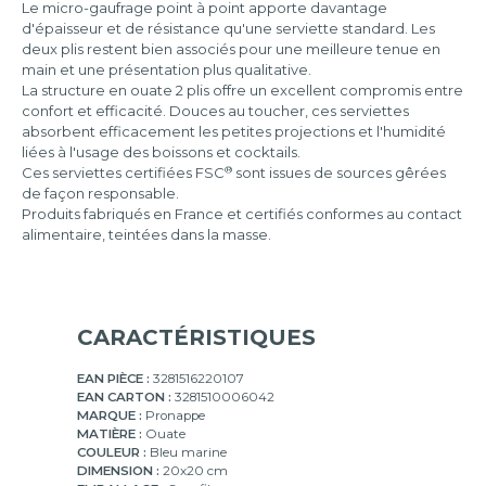
50
Le micro-gaufrage point à point apporte davantage
serviettes
d'épaisseur et de résistance qu'une serviette standard. Les
deux plis restent bien associés pour une meilleure tenue en
main et une présentation plus qualitative.
La structure en ouate 2 plis offre un excellent compromis entre
confort et efficacité. Douces au toucher, ces serviettes
absorbent efficacement les petites projections et l'humidité
liées à l'usage des boissons et cocktails.
®
Ces serviettes certifiées FSC
sont issues de sources gêrées
de façon responsable.
Produits fabriqués en France et certifiés conformes au contact
alimentaire, teintées dans la masse.
CARACTÉRISTIQUES
EAN PIÈCE :
3281516220107
EAN CARTON :
3281510006042
MARQUE :
Pronappe
MATIÈRE :
Ouate
COULEUR :
Bleu marine
DIMENSION :
20x20 cm