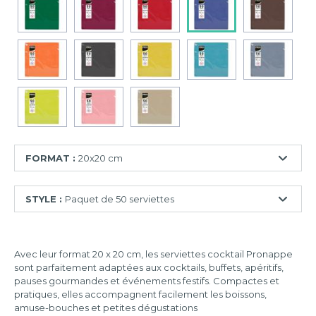
FORMAT :
20x20 cm
20x20
STYLE :
Paquet de 50 serviettes
cm
38x38
Paquet
cm
de
Avec leur format 20 x 20 cm, les serviettes cocktail Pronappe
40
38x40
sont parfaitement adaptées aux cocktails, buffets, apéritifs,
serviettes
cm
pauses gourmandes et événements festifs. Compactes et
Paquet
pratiques, elles accompagnent facilement les boissons,
de
amuse-bouches et petites dégustations