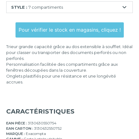
STYLE :
7 compartiments
6
compartiments
Pour vérifier le stock en magasins, cliquez !
7
compartiments
Trieur grande capacité grâce au dos extensible à soufflet. Idéal
pour classer ou transporter des documents perforés ou non
9
perforés.
compartiments
Personnalisation facilitée des compartiments grâce aux
12
fenêtres découpées dans la couverture.
compartiments
Onglets plastifiés pour une résistance et une longévité
accrues.
24
compartiments
CARACTÉRISTIQUES
EAN PIÈCE :
3130630550754
EAN CARTON :
3130632550752
MARQUE :
Exacompta
GAMME :
Carte lustrée véritable