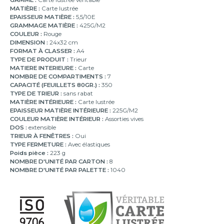
MATIÈRE :
Carte lustrée
EPAISSEUR MATIÈRE :
5,5/10E
GRAMMAGE MATIÈRE :
425G/M2
COULEUR :
Rouge
DIMENSION :
24x32 cm
FORMAT À CLASSER :
A4
TYPE DE PRODUIT :
Trieur
MATIERE INTERIEURE :
Carte
NOMBRE DE COMPARTIMENTS :
7
CAPACITÉ (FEUILLETS 80GR.) :
350
TYPE DE TRIEUR :
sans rabat
MATIÈRE INTÉRIEURE :
Carte lustrée
EPAISSEUR MATIÈRE INTÉRIEURE :
225G/M2
COULEUR MATIÈRE INTÉRIEUR :
Assorties vives
DOS :
extensible
TRIEUR À FENÊTRES :
Oui
TYPE FERMETURE :
Avec élastiques
Poids pièce :
223 g
NOMBRE D'UNITÉ PAR CARTON :
8
NOMBRE D'UNITÉ PAR PALETTE :
1040